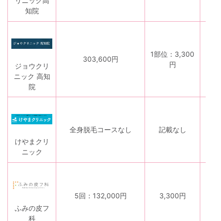
リニック高
知院
1部位：3,300
有
303,600円
円
り
ジョウクリ
ニック 高知
院
記
載
全身脱毛コースなし
記載なし
な
けやまクリ
し
ニック
な
5回：132,000円
3,300円
し
ふみの皮フ
科