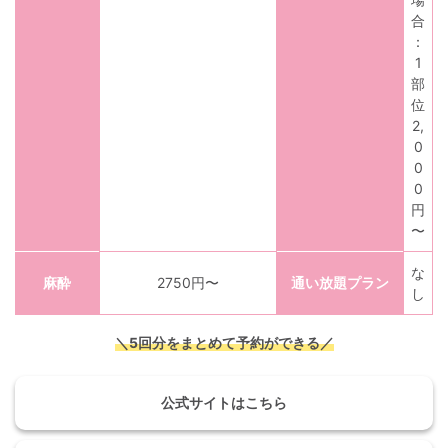
合
：
1
部
位
2,
0
0
0
円
〜
な
麻酔
2750円〜
通い放題プラン
し
＼5回分をまとめて予約ができる／
公式サイトはこちら