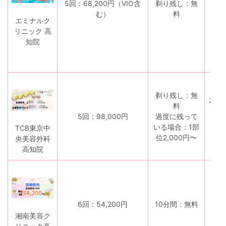
5回：68,200円（VIO含
剃り残し：無
ム
む）
料
：1
エミナルク
本
リニック 高
3,0
知院
00
円
剃り残し：無
275
料
0
5回：98,000円
過度に残って
円
いる場合：1部
TCB東京中
〜
位2,000円〜
央美容外科
高知院
2,0
6回：54,200円
10分間：無料
00
円
湘南美容ク