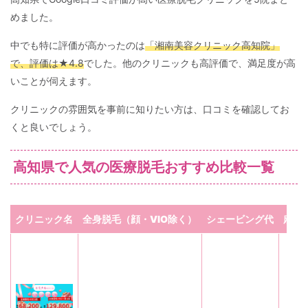
めました。
中でも特に評価が高かったのは
「
湘南美容クリニック高知院
」
で、評価は★4.8
でした。他のクリニックも高評価で、満足度が高
いことが伺えます。
クリニックの雰囲気を事前に知りたい方は、口コミを確認してお
くと良いでしょう。
高知県で人気の医療脱毛おすすめ比較一覧
クリニック名
全身脱毛（顔・VIO除く）
シェービング代
麻酔
麻
酔
ク
リ
ー