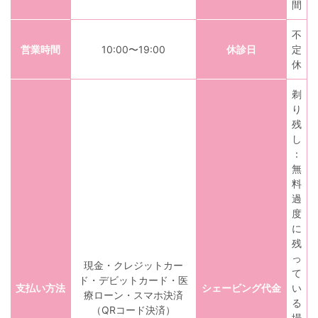
間
不
営業時間
10:00〜19:00
休診日
定
休
剃
り
残
し
：
無
料
過
度
に
残
っ
現金・クレジットカー
て
ド・デビットカード・医
支払い方法
シェービング代金
い
療ローン・スマホ決済
る
（QRコード決済）
場