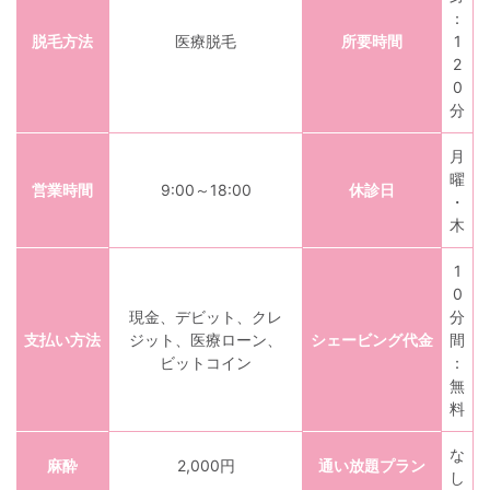
：
脱毛方法
医療脱毛
所要時間
1
2
0
分
月
曜
営業時間
9:00～18:00
休診日
・
木
1
0
現金、デビット、クレ
分
支払い方法
ジット、医療ローン、
シェービング代金
間
ビットコイン
：
無
料
な
麻酔
2,000円
通い放題プラン
し