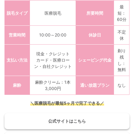
最
脱毛タイプ
医療脱毛
所要時間
短：
60分
不定
営業時間
10:00～20:00
休診日
休
剃り
現金・クレジット
残
支払い方法
カード・医療ロー
シェービング代金
し：
ン・自社クレジット
無料
麻酔クリーム：1本
麻酔
通い放題プラン
なし
3,000円
＼医療脱毛が最短5ヶ月で完了できる／
公式サイトはこちら