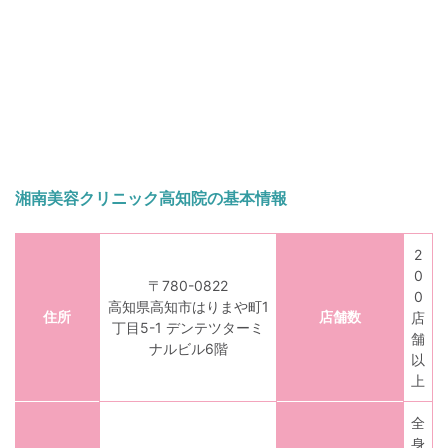
湘南美容クリニック高知院の基本情報
2
0
〒780-0822
0
高知県高知市はりまや町1
住所
店舗数
店
丁目5-1 デンテツターミ
舗
ナルビル6階
以
上
全
身