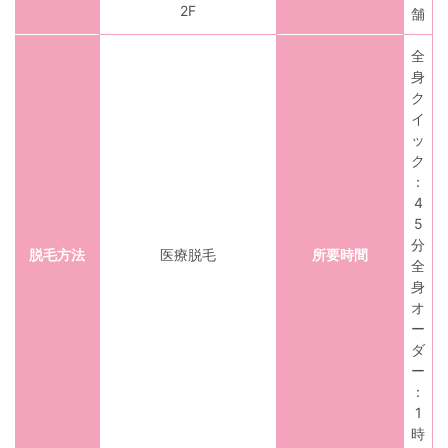
2F
舗
全
身
ク
イ
ッ
ク
：
4
5
分
脱毛方法
医療脱毛
所要時間
全
身
オ
ー
ダ
ー
：
1
時