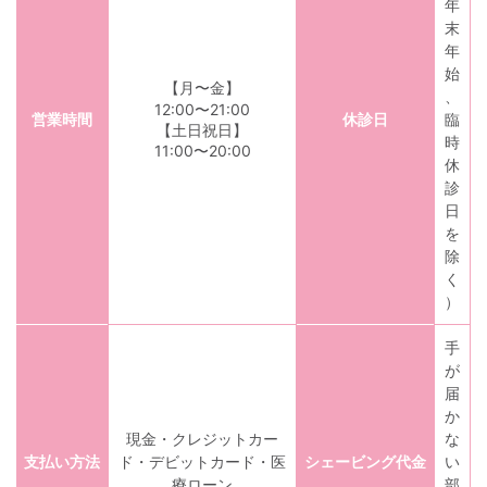
年
末
年
始
【月〜金】
、
12:00〜21:00
営業時間
休診日
臨
【土日祝日】
時
11:00〜20:00
休
診
日
を
除
く
）
手
が
届
か
現金・クレジットカー
な
支払い方法
ド・デビットカード・医
シェービング代金
い
療ローン
部