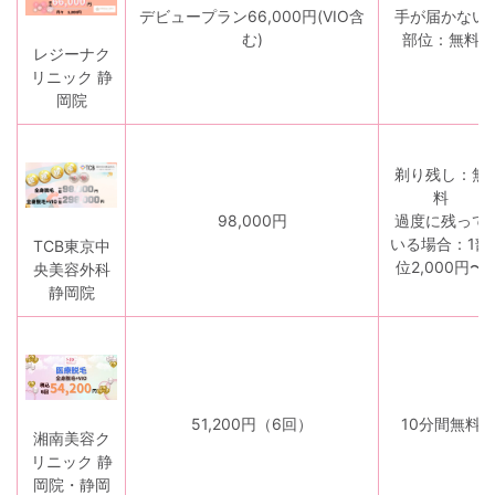
デビュープラン66,000円(VIO含
手が届かない
む)
部位：無料
レジーナク
リニック 静
岡院
剃り残し：無
料
98,000円
過度に残って
いる場合：1部
TCB東京中
位2,000円〜
央美容外科
静岡院
51,200円（6回）
10分間無料
湘南美容ク
リニック 静
岡院・静岡