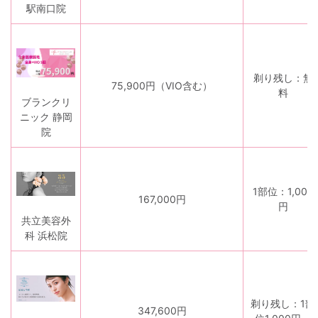
駅南口院
剃り残し：無
75,900円（VIO含む）
料
ブランクリ
ニック 静岡
院
1部位：1,000
167,000円
円
共立美容外
科 浜松院
剃り残し：1部
347,600円