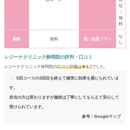
位
：
無
料
な
麻酔
無料
通い放題プラン
し
レジーナクリニック静岡院の評判・口コミ
レジーナクリニック静岡院の
口コミ評価は★4.7
でした。
5回コースの3回目を終えて確実に効果を感じられていま
す。
担当の方は変わりますが施術は丁寧にしてもらえて安心して
受けられています。
参考：
Googleマップ