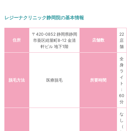
レジーナクリニック静岡院の基本情報
〒420-0852 静岡県静岡
22
住所
店舗数
市葵区紺屋町8-12 金清
店
軒ビル 地下1階
舗
全
身
ラ
イ
脱毛方法
医療脱毛
所要時間
ト
：
60
分
な
し
（