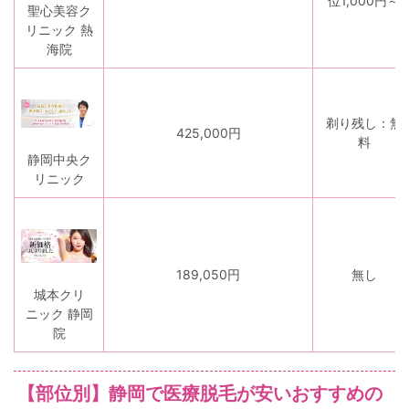
位1,000円～
聖心美容ク
リニック 熱
海院
剃り残し：無
425,000円
料
静岡中央ク
リニック
189,050円
無し
城本クリ
ニック 静岡
院
【部位別】静岡で医療脱毛が安いおすすめの