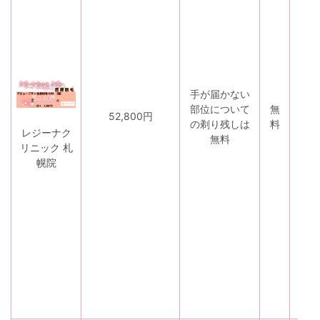
割
・
お
友
達
紹
手が届かない
介
部位について
無
割
52,800円
の剃り残しは
料
・
レジーナク
無料
ペ
リニック 札
ア
幌院
割
・
乗
り
換
え
割