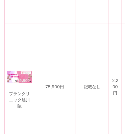
2,2
な
75,900円
記載なし
00
し
円
ブランクリ
ニック旭川
院