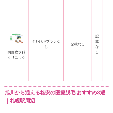
記
全身脱毛プランな
載
な
記載なし
し
な
し
し
阿部皮フ科
クリニック
旭川から通える格安の医療脱毛 おすすめ3選
｜札幌駅周辺