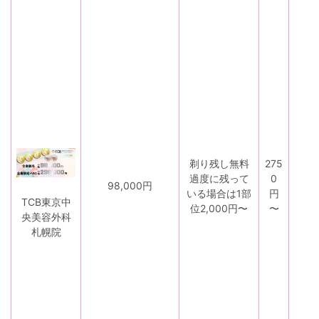
・
学
割
・
乗
り
剃り残し無料
275
換
過度に残って
0
98,000円
え
いる場合は1部
円
割
TCB東京中
位2,000円〜
〜
・
央美容外科
誕
札幌院
生
日
特
典