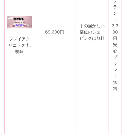
プ
割
ラ
・
ン
セ
：
ッ
手の届かない
3,3
ト
69,600円
部位のシェー
00
割
ビングは無料
円
フレイアク
・
安
リニック 札
乗
心
幌院
り
プ
換
ラ
え
ン
割
：
無
料
・
学