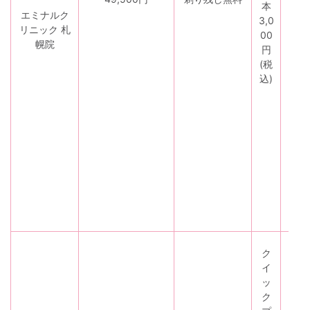
本
ア
エミナルク
3,0
限
リニック 札
00
定
幌院
円
プ
(税
ラ
込)
ン
・
お
友
達
紹
介
プ
ラ
ン
ク
イ
ッ
・
ク
学