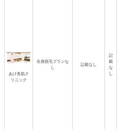
記
全身脱毛プランな
載
な
記載なし
し
な
し
し
あけ美肌ク
リニック