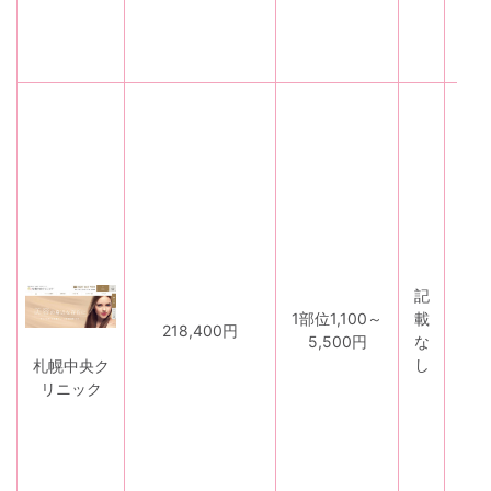
記
1部位1,100～
載
な
218,400円
5,500円
な
し
し
札幌中央ク
リニック