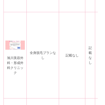
記
全身脱毛プランな
載
な
記載なし
し
な
し
旭川美容外
し
科・形成外
科クリニッ
ク