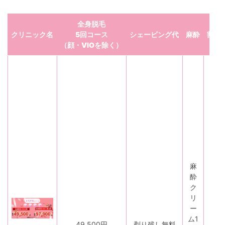
全身脱毛
クリニック名
5回コース
シェービング代
麻酔
割引
（顔・VIOを除く）
・
学
生
プ
ラ
ン
・
の
り
か
麻
え
酔
プ
ク
ラ
リ
ン
ー
・
ム1
49,500円
剃り残し無料
ペ