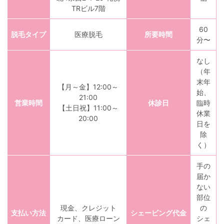
TRビル7階
60
脱毛タイプ
医療脱毛
所要時間
分〜
なし
（年
末年
【月～金】12:00～
始、
21:00
営業時間
休診日
臨時
【土日祝】11:00～
休業
20:00
日を
除
く）
手の
届か
ない
部位
現金、クレジット
の
支払い方法
シェービング代金
カード、医療ローン
シェ