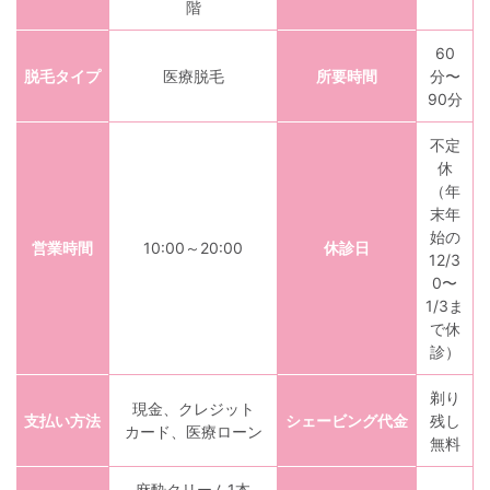
階
60
脱毛タイプ
医療脱毛
所要時間
分〜
90分
不定
休
（年
末年
始の
営業時間
10:00～20:00
休診日
12/3
0〜
1/3ま
で休
診）
剃り
現金、クレジット
支払い方法
シェービング代金
残し
カード、医療ローン
無料
麻酔クリーム1本