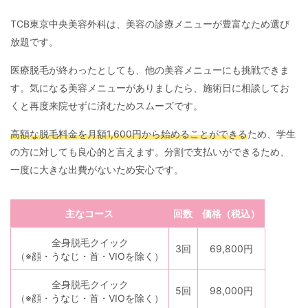
TCB東京中央美容外科は、美容の診療メニューが豊富なため選び
放題です。
医療脱毛が終わったとしても、他の美容メニューにも挑戦できま
す。気になる美容メニューがありましたら、施術日に相談してお
くと再度来院せずに済むためスムーズです。
高額な脱毛料金を月額1,600円から始めることができる
ため、学生
の方に対しても良心的と言えます。分割で支払いができるため、
一度に大きな出費がないため安心です。
主なコース
回数
価格（税込）
全身脱毛クイック
3回
69,800円
（※顔・うなじ・首・VIOを除く）
全身脱毛クイック
5回
98,000円
（※顔・うなじ・首・VIOを除く）