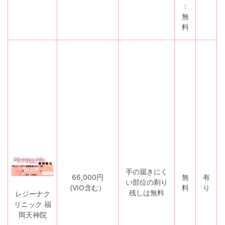
：
無
料
手の届きにく
66,000円
無
有
い部位の剃り
(VIO含む）
料
り
残しは無料
レジーナク
リニック 福
岡天神院