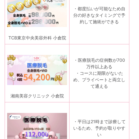
・都度払いが可能なため自
分の好きなタイミングで予
約して施術ができる
TCB東京中央美容外科 小倉院
・医療脱毛の症例数が700
万件以上ある
・コースに期限がないた
め、プライベートと両立し
て通える
湘南美容クリニック 小倉院
・平日は21時まで診療して
いるため、予約が取りやす
い