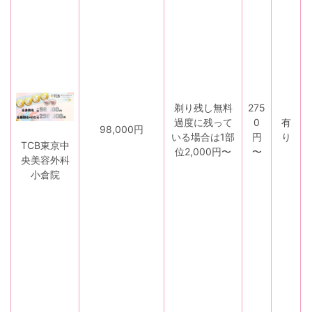
剃り残し無料
275
過度に残って
0
有
98,000円
いる場合は1部
円
り
町
TCB東京中
位2,000円〜
〜
央美容外科
小倉院