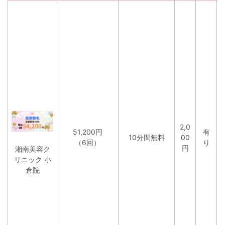
2,0
51,200円
有
10分間無料
00
野
（6回）
り
円
湘南美容ク
リニック 小
倉院