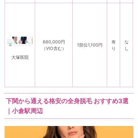
660,000円
有
な
1部位1,100円
（VIO含む）
り
し
大塚医院
下関から通える格安の全身脱毛 おすすめ3選
｜小倉駅周辺