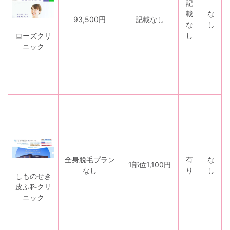
記
載
な
93,500円
記載なし
な
し
し
ローズクリ
ニック
全身脱毛プラン
有
な
1部位1,100円
なし
り
し
しものせき
皮ふ科クリ
ニック
目