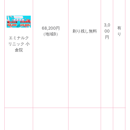
3,0
有
68,200円
剃り残し無料
00
（地域B）
り
円
エミナルク
リニック 小
倉院