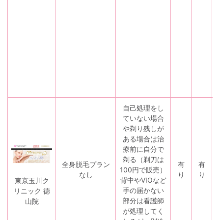
自己処理をし
ていない場合
や剃り残しが
ある場合は治
療前に自分で
剃る（剃刀は
全身脱毛プラン
有
有
100円で販売）
なし
り
り
背中やVIOなど
東京玉川ク
手の届かない
リニック 徳
部分は看護師
山院
が処理してく
目