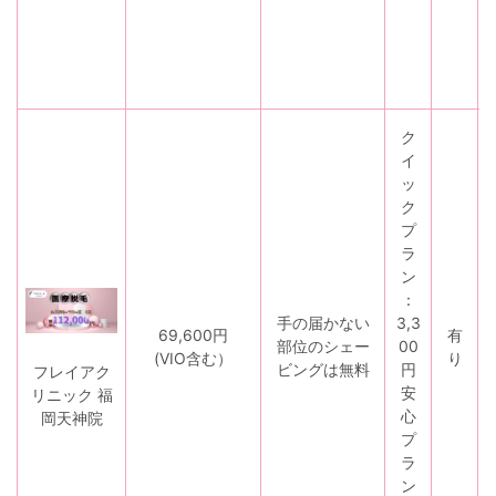
ク
イ
ッ
ク
プ
ラ
ン
：
手の届かない
3,3
69,600円
有
部位のシェー
00
(VIO含む）
り
ビングは無料
円
フレイアク
安
リニック 福
心
岡天神院
プ
ラ
ン