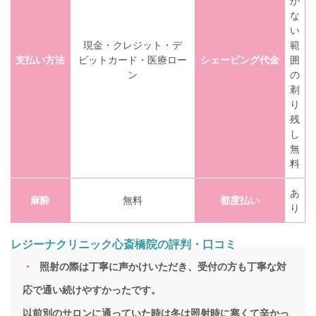
か
な
い
現金・クレジット・デ
範
支払い方法
ビットカード・医療ロー
シェービング代金
囲
ン
の
剃
り
残
し
無
料
あ
麻酔
無料
都度払い
り
レジーナクリニック心斎橋院の評判・口コミ
照射の際は丁寧に声かけいただき、受付の方も丁寧な対
応で通い続けやすかったです。
以前別のサロンに通っていた時は冬は照射時に寒くて辛かっ