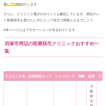
選して12院
紹介します。
さらに、クリニック選びのポイントも解説しています。満足のい
く医療脱毛を受けたい方にとって役立つ情報となるでしょう。
※本ページにはプロモーションが含まれています。
貝塚市周辺の医療脱毛クリニックおすすめ一
覧
クリニック名
全身脱毛コース
シェービング
麻酔
住所
アク
大
阪
府
大
阪