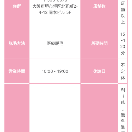
店
住所
大阪府堺市堺区北瓦町2-
店舗数
舗
4-12 岡本ビル 5F
以
上
15
~1
脱毛方法
医療脱毛
所要時間
20
分
不
営業時間
10:00～19:00
休診日
定
休
剃
り
残
し
無
料
過