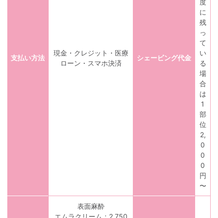
度
に
残
っ
て
現金・クレジット・医療
い
支払い方法
シェービング代金
ローン・スマホ決済
る
場
合
は
1
部
位
2,
0
0
0
円
〜
表面麻酔
エムラクリーム：2,750