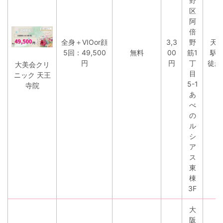
野
区
阿
倍
全身＋VIOor顔
3,3
野
天
5回：49,500
無料
00
筋1
駅
円
円
丁
徒歩
大美会クリ
目
ニック 天王
5-1
寺院
あ
べ
の
ル
シ
ア
ス
東
棟
3F
大
阪