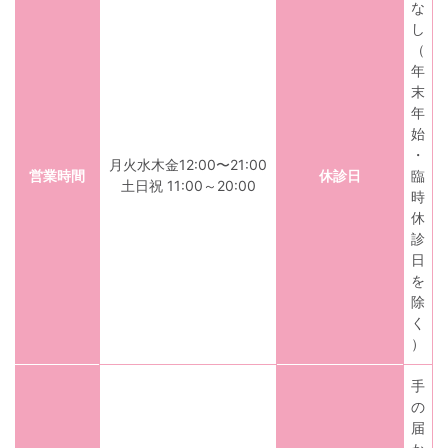
な
し
（
年
末
年
始
・
月火水木金
12:00〜21:00
営業時間
休診日
臨
土日祝 11:00～20:00
時
休
診
日
を
除
く
）
手
の
届