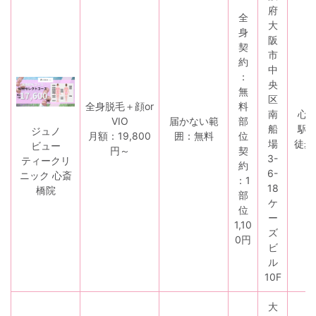
府
全
大
身
阪
契
市
約
中
：
央
無
区
全身脱毛＋顔or
料
南
心
VIO
届かない範
部
船
駅
ジュノ
月額：19,800
囲：無料
位
場
徒歩
ビュー
円～
契
3-
ティークリ
約
6-
ニック 心斎
：1
18
橋院
部
ケ
位
ー
1,10
ズ
0円
ビ
ル
10F
大