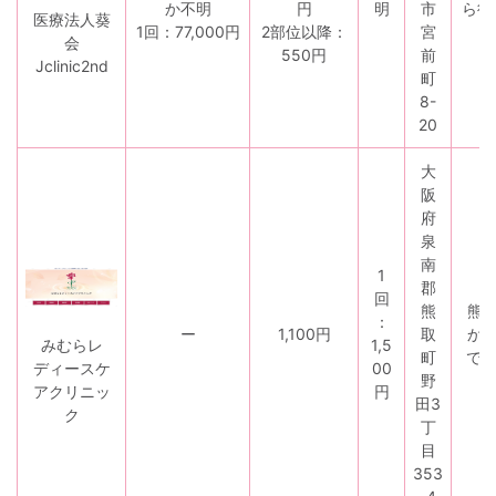
か不明
円
明
市
ら徒
医療法人葵
1回：77,000円
2部位以降：
宮
会
550円
前
Jclinic2nd
町
8-
20
大
阪
府
泉
南
1
郡
回
熊
熊
：
ー
1,100円
取
か
1,5
みむらレ
町
で1
00
ディースケ
野
円
アクリニッ
田3
ク
丁
目
353