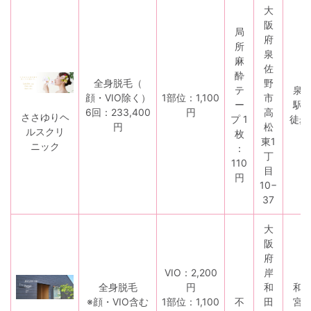
大
阪
局
府
所
泉
麻
佐
酔
全身脱毛（
野
テ
泉
顔・VIO除く）
1部位：1,100
市
ー
駅
6回：233,400
円
高
ささゆりヘ
プ 1
徒歩
円
松
ルスクリ
枚
東1
ニック
：
丁
110
目
円
10−
37
大
阪
府
VIO：2,200
岸
全身脱毛
円
和
和
※顔・VIO含む
1部位：1,100
不
田
宮