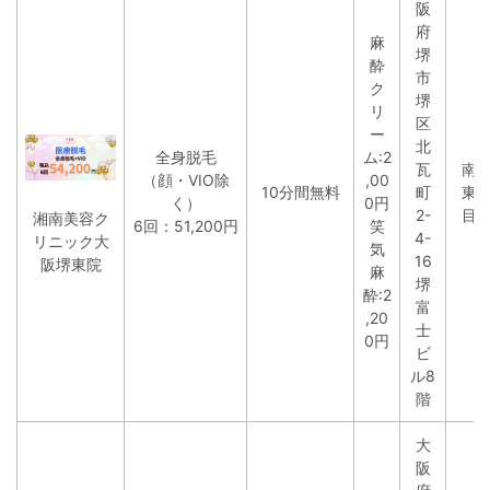
阪
府
麻
堺
酔
市
ク
堺
リ
区
ー
北
全身脱毛
ム:2
瓦
南
（顔・VIO除
,00
10分間無料
町
東
く）
0円
2-
目
湘南美容ク
6回：51,200円
笑
4-
リニック大
気
16
阪堺東院
麻
堺
酔:2
富
,20
士
0円
ビ
ル8
階
大
阪