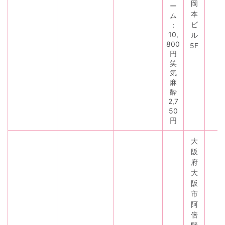
岡
ー
本
ム
ビ
：
10,
ル
800
5F
円
笑
気
麻
酔
2,7
50
円
大
阪
府
大
阪
市
阿
倍