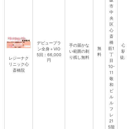
市
中
央
区
心
斎
橋
デビュープラ
手の届かな
心
無
筋1
ン全身＋VIO
い範囲の剃
駅
料
丁
5回：66,000
り残し無料
徒歩
レジーナク
円
目
リニック心
10-
斎橋院
11
敬
和
ビ
ル
ル
フ
レ
21
5階