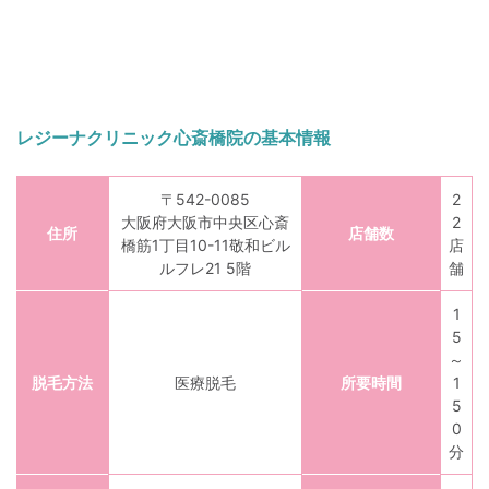
レジーナクリニック心斎橋院の基本情報
〒542-0085
2
大阪府大阪市中央区心斎
2
住所
店舗数
橋筋1丁目10-11敬和ビル
店
ルフレ21 5階
舗
1
5
～
脱毛方法
医療脱毛
所要時間
1
5
0
分