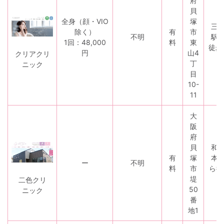
府
貝
全身（顔・VIO
塚
三
除く）
有
市
不明
駅
1回：48,000
料
東
徒歩
円
山4
クリアクリ
丁
ニック
目
10-
11
大
阪
府
貝
和
有
塚
本
ー
不明
料
市
ら徒
堤
二色クリ
50
ニック
番
地1