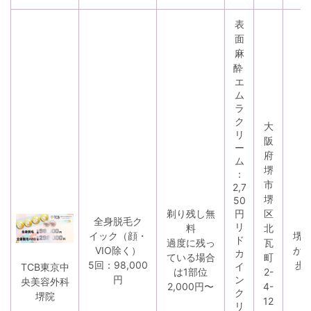
表
面
麻
酔
エ
ム
ラ
ク
大
リ
阪
ー
府
ム
堺
：
市
2,7
堺
50
剃り残し無
円
区
全身脱毛ク
リ
料
北
イック（顔・
堺
ド
過度に残っ
瓦
VIO除く）
か
カ
ている場合
町
5回：98,000
歩
イ
TCB東京中
は1部位
2-
円
ン
央美容外科
2,000円〜
4-
ク
堺院
12
リ