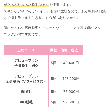
がたっぷり入った脱毛ジェル
を使用します。
スキンケアやUVケアアイテムも使い放題なので、肌が乾燥や日焼
けで肌トラブルを引き起こす心配もありません。
肌にやさしい医療脱毛クリニックなら、イデア美容皮膚科クリ
ニックがおすすめです。
主なコース
回数
価格（税込）
デビュープラン
5回
48,400円
全身脱毛＋VIO
デビュープラン
5回
123,200円
全身脱毛（VIO＋顔含む）
顔脱毛
5回
75,000円
VIO脱毛
5回
99,500円