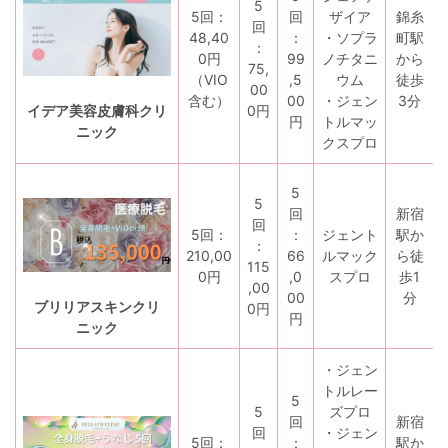
5
5回：
回
ザイア
錦糸
回
48,40
：
・ソプラ
町駅
：
0円
99
ノチタニ
から
75,
（VIO
,5
ウム
徒歩
00
含む）
00
・ジェン
3分
0円
イデア美容皮膚科クリ
円
トルマッ
ニック
クスプロ
5
5
回
新宿
回
5回：
：
ジェント
駅か
：
210,00
66
ルマック
ら徒
115
0円
,0
スプロ
歩1
,00
00
分
ブリリアスキンクリ
0円
円
ニック
・ジェン
トルレー
5
5
ズプロ
回
新宿
回
・ジェン
5回：
：
駅か