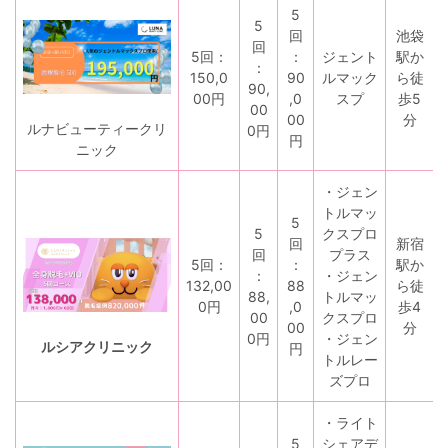
5
5
回
池袋
回
5回：
：
ジェント
駅か
：
150,0
90
ルマック
ら徒
90,
00円
,0
スプ
歩5
00
00
分
ルナビューティークリ
0円
円
ニック
・ジェン
トルマッ
5
5
クスプロ
回
新宿
回
プラス
5回：
：
駅か
：
・ジェン
132,00
88
ら徒
88,
トルマッ
0円
,0
歩4
00
クスプロ
00
分
0円
・ジェン
ルシアクリニック
円
トルレー
ズプロ
・ライト
5
シェアデ