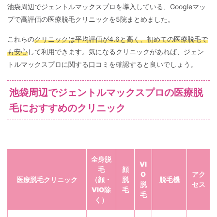
池袋周辺でジェントルマックスプロを導入している、Googleマッ
プで高評価の医療脱毛クリニックを5院まとめました。
これらの
クリニックは平均評価が4.6と高く、初めての医療脱毛で
も安心
して利用できます。気になるクリニックがあれば、ジェン
トルマックスプロに関する口コミを確認すると良いでしょう。
池袋周辺でジェントルマックスプロの医療脱
毛におすすめのクリニック
全身脱
VI
毛
顔
O
アク
医療脱毛クリニック
（顔・
脱
脱毛機
脱
セス
VIO除
毛
毛
く）