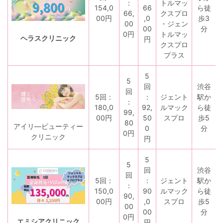
：
トルマッ
154,0
66
ら徒
66,
クスプロ
00円
,0
歩3
00
・ジェン
00
分
0円
トルマッ
ヘラスクリニック
円
クスプロ
プラス
5
5
回
渋谷
回
5回：
：
ジェント
駅か
：
180,0
92,
ルマック
ら徒
99,
00円
50
スプロ
歩5
80
アイリ―ビューティー
0
分
0円
クリニック
円
5
5
回
渋谷
回
5回：
：
ジェント
駅か
：
150,0
90
ルマック
ら徒
90,
00円
,0
スプロ
歩5
00
00
分
0円
エミシアクリニック
円