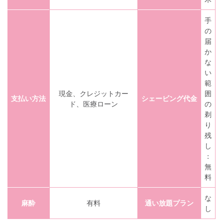
手
の
届
か
な
い
範
現金、クレジットカー
囲
支払い方法
シェービング代金
ド、医療ローン
の
剃
り
残
し
：
無
料
な
麻酔
有料
通い放題プラン
し