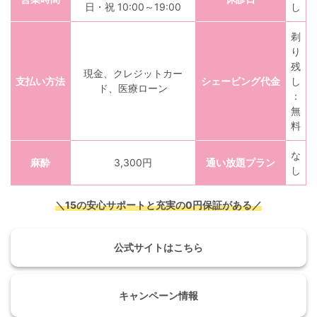
日・祝 10:00～19:00
し
剃
り
残
現金、クレジットカー
支払い方法
シェービング代金
し
ド、医療ローン
：
無
料
な
麻酔
3,300円
通い放題プラン
し
＼15の安心サポートと充実の0円保証がある／
公式サイトはこちら
キャンペーン情報