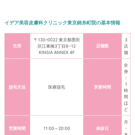
イデア美容皮膚科クリニック東京錦糸町院の基本情報
〒130-0022 東京都墨田
3
住所
店舗数
区江東橋3丁目8−12
店
KINSIA ANNEX 4F
舗
全
身
：
1
脱毛方法
医療脱毛
所要時間
時
間
ほ
ど
月
営業時間
11:00～20:00
休診日
・
木