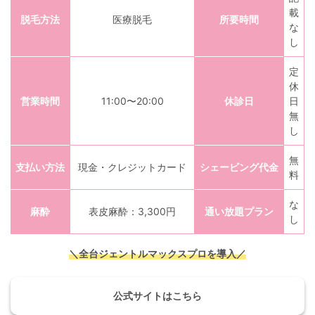
載
脱毛方法
医療脱毛
所要時間
な
し
定
休
営業時間
11:00〜20:00
休診日
日
無
し
無
支払い方法
現金・クレジットカード
シェービング代金
料
な
麻酔
表皮麻酔：3,300円
通い放題プラン
し
＼全台ジェントルマックスプロを導入／
公式サイトはこちら