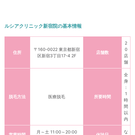
ルシアクリニック新宿院の基本情報
2
〒160-0022 東京都新宿
0
住所
店舗数
区新宿3丁目17-4 2F
店
舗
全
身
：
1
脱毛方法
医療脱毛
所要時間
時
間
以
内
な
月～土 11:00～20:00
営業時間
休診日