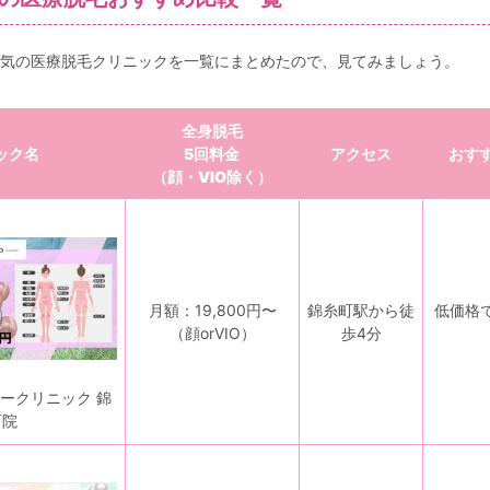
気の医療脱毛クリニックを一覧にまとめたので、見てみましょう。
全身脱毛
ック名
5回料金
アクセス
おす
（顔・VIO除く）
月額：19,800円〜
錦糸町駅から徒
低価格
（顔orVIO）
歩4分
ークリニック 錦
町院