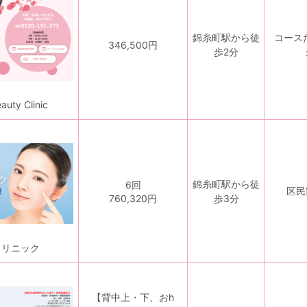
錦糸町駅から徒
コース
346,500円
歩2分
auty Clinic
錦糸町駅から徒
6回
区民
760,320円
歩3分
クリニック
【背中上・下、おh