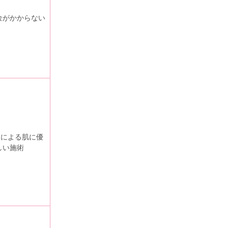
金がかからない
PLによる肌に優
しい施術