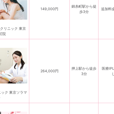
錦糸町駅から徒
149,000円
追加料
歩3分
クリニック 東京
町院
押上駅から徒歩
医療I
264,000円
3分
ニック 東京ソラマ
チ