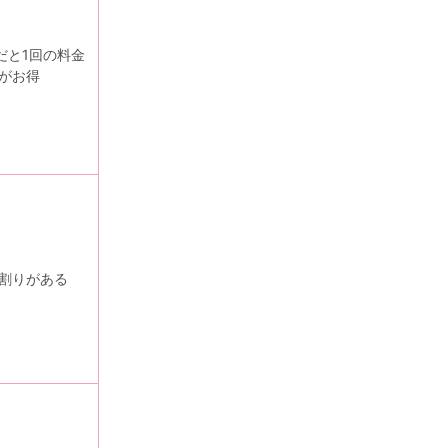
だと1回の料金
がお得
割りがある