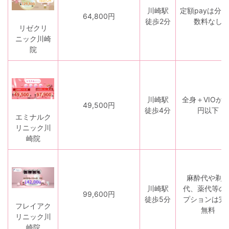
川崎駅
定額payは分
64,800円
徒歩2分
数料なし
リゼクリ
ニック川崎
院
川崎駅
全身＋VIOが7
49,500円
徒歩4分
円以下
エミナルク
リニック川
崎院
麻酔代や剃
川崎駅
代、薬代等の
99,600円
徒歩5分
プションは完
フレイアク
無料
リニック川
崎院