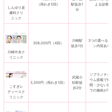
（両わき5回）
駅徒歩1
よる診察
しんゆり皮
分
膚科クリ
ニック
川崎駅
3つの選べるプ
308,000円
（4回）
徒歩1分
ン内容あり
川崎中央ク
リニック
ソプラノチタ
武蔵小
ウム搭載で短
3,300円
（両わき1回）
杉駅徒
間・少ない刺
こすぎレ
歩2分
での施術が可
ディースク
リニック