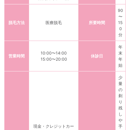
90
〜
脱毛方法
医療脱毛
所要時間
15
0
分
年
10:00〜14:00
末
営業時間
休診日
15:00〜20:00
年
始
少
量
の
剃
り
残
し
や
現金・クレジットカー
手