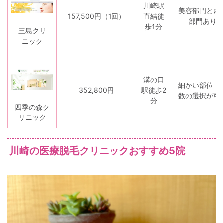
川崎駅
美容部門と内
157,500円
（1回）
直結徒
部門あり
歩1分
三島クリ
ニック
溝の口
細かい部位・
352,800円
駅徒歩2
数の選択が可
分
四季の森ク
リニック
川崎の医療脱毛クリニックおすすめ5院