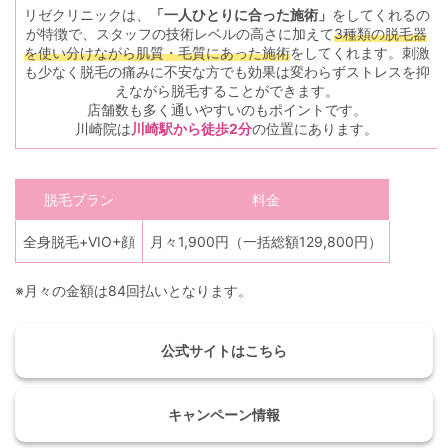
リゼクリニックは、
「一人ひとりに合った施術」
をしてくれるの
が特徴で、スタッフの技術レベルの高さに加えて
3種類の脱毛器
を使い分けながら肌質・毛質にあった施術
をしてくれます。刺激
も少なく脱毛の痛みに不安な方でも効果は変わらずストレスを抑
えながら脱毛することができます。
店舗数も多く通いやすいのもポイントです。
川崎院は
川崎駅から徒歩2分
の位置にあります。
脱毛プラン
料金
全身脱毛+VIO+顔
月々1,900円（一括総額129,800円）
※月々の金額は84回払いとなります。
公式サイトはこちら
キャンペーン情報