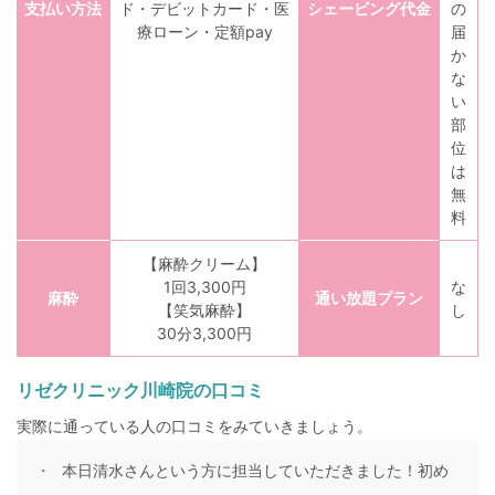
支払い方法
ド・デビットカード・医
シェービング代金
の
療ローン・定額pay
届
か
な
い
部
位
は
無
料
【麻酔クリーム】
1回3,300円
な
麻酔
通い放題プラン
【笑気麻酔】
し
30分3,300円
リゼクリニック川崎院の口コミ
実際に通っている人の口コミをみていきましょう。
本日清水さんという方に担当していただきました！初め