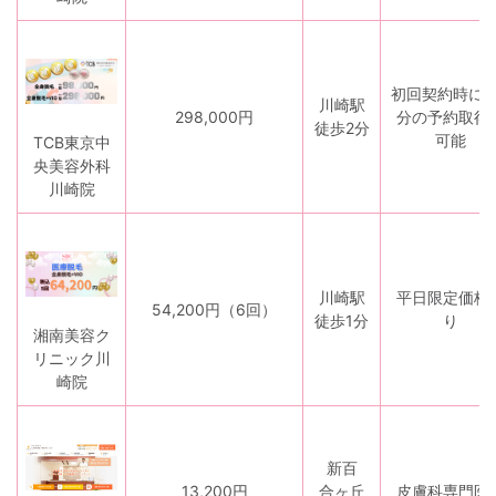
初回契約時に5
川崎駅
298,000円
分の予約取得
徒歩2分
可能
TCB東京中
央美容外科
川崎院
川崎駅
平日限定価格
54,200円（6回）
徒歩1分
り
湘南美容ク
リニック川
崎院
新百
13,200円
合ヶ丘
皮膚科専門医